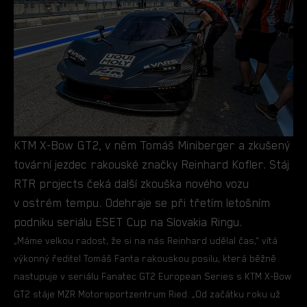
KTM X-Bow GT2, v něm Tomáš Miniberger a zkušený
tovární jezdec rakouské značky Reinhard Kofler. Stáj
RTR projects čeká další zkouška nového vozu
v ostrém tempu. Odehraje se při třetím letošním
podniku seriálu ESET Cup na Slovakia Ringu.
„Máme velkou radost, že si na nás Reinhard udělal čas,“ vítá
výkonný ředitel Tomáš Fanta rakouskou posilu, která běžně
nastupuje v seriálu Fanatec GT2 European Series s KTM X-Bow
GT2 stáje MZR Motorsportzentrum Ried. „Od začátku roku už