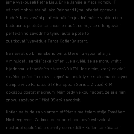
jsme vyzkoušeli Petra Lisu, Erika Janiše a Maťa Homolu. Ti
všichni mohou stejně jako Reinhard týmu předat opravdu
hodně. Nasazování profesionálních jezdců máme v plánu i do
budoucna, protože se chceme naučit co nejvíce o fungování
perfektního závodního týmu, auta a poté to
zužitkovat,“vysvětluje Fanta Koflerův start.
Na návrat do brněnského týmu, kterému vypomáhal již
v minulosti, se těší také Kofler. „Je skvělé, že se mohu vrátit
k jednomu z tradičních zákazníků KTM. Jde o tým, který odvádí
skvělou práci. To ukázali zejména loni, kdy se stali amatérskými
šampiony ve Fanatec GT2 European Series. Z vozů KTM
dokážou dostat maximum. Mám tedy velkou radost, že si s nimi
znovu zazávodím,“ říká 39letý závodník.
Kofler se bude za volantem střídat s majitelem stáje Tomášem
Minibergerem. Zatímco do sobotní hodinové vytrvalosti
nastoupí společně, o sprinty se rozdělí – Kofler se zúčastní