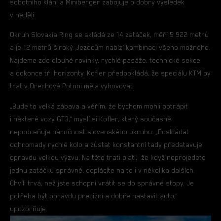
sobotního klání a Miniberger zabojuje o dobrý výsledek
v neděli.
Okruh Slovakia Ring se skládá ze 14 zatáček, měří 5 922 metrů
a je 12 metrů široký. Jezdcům nabízí kombinaci všeho možného.
Najdeme zde dlouhé rovinky, rychlé pasáže, technické sekce
a dokonce tři horizonty. Kofler předpokládá, že speciálu KTM by
trať v Orechové Potoni měla vyhovovat.
„Bude to velká zábava a věřím, že bychom mohli potrápit
i některé vozy GT3,“ myslí si Kofler, který současně
nepodceňuje náročnost slovenského okruhu. „Poskládat
dohromady rychlé kolo a zůstat konstantní tady představuje
opravdu velkou výzvu. Na této trati platí, že když neprojedete
jednu zatáčku správně, doplácíte na to i v několika dalších.
Chvíli trvá, než jste schopni vrátit se do správné stopy. Je
potřeba být opravdu precizní a dobře nastavit auto,“
upozorňuje.