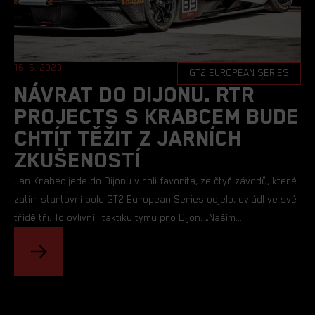
16. 6. 2023
GT2 EUROPEAN SERIES
Návrat Do Dijonu. RTR
Projects S Krabcem Bude
Chtít Těžit Z Jarních
Zkušeností
Jan Krabec jede do Dijonu v roli favorita, ze čtyř závodů, které
zatím startovní pole GT2 European Series odjelo, ovládl ve své
třídě tři. To ovlivní i taktiku týmu pro Dijon. „Naším...