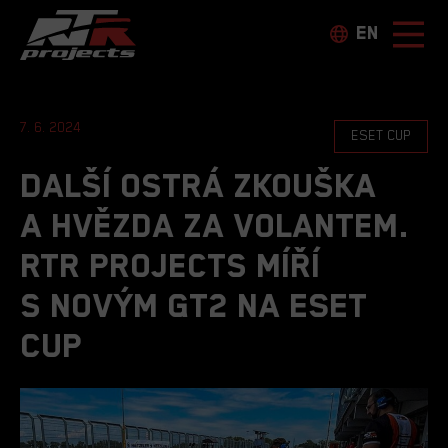
EN
7. 6. 2024
ESET CUP
Další ostrá zkouška
a hvězda za volantem.
RTR projects míří
s novým GT2 na ESET
Cup