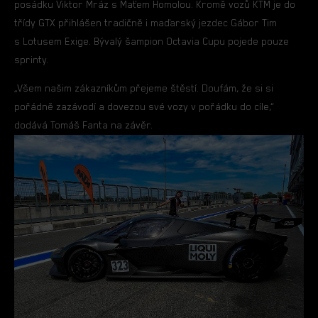
posádku Viktor Mráz s Maťem Homolou. Kromě vozů KTM je do
třídy GTX přihlášen tradičně i maďarský jezdec Gábor Tim
s Lotusem Exige. Bývalý šampion Octavia Cupu pojede pouze
sprinty.
„Všem našim zákazníkům přejeme štěstí. Doufám, že si si
pořádně zazávodí a dovezou své vozy v pořádku do cíle,“
dodává Tomáš Fanta na závěr.