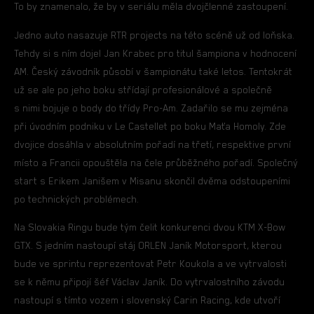
To by znamenalo, že by v seriálu měla dvojčlenné zastoupení.
Jedno auto nasazuje RTR projects na této scéně už od loňska.
Tehdy si s ním dojel Jan Krabec pro titul šampiona v hodnocení
AM. Český závodník působí v šampionátu také letos. Tentokrát
už se ale po jeho boku střídají profesionálové a společně
s nimi bojuje o body do třídy Pro-Am. Zadařilo se mu zejména
při úvodním podniku v Le Castellet po boku Maťa Homoly. Zde
dvojice dosáhla v absolutním pořadí na třetí, respektive první
místo a Francii opouštěla na čele průběžného pořadí. Společný
start s Erikem Janišem v Misanu skončil dvěma odstoupeními
po technických problémech.
Na Slovakia Ringu bude tým čelit konkurenci dvou KTM X-Bow
GTX. S jedním nastoupí stáj ORLEN Janík Motorsport, kterou
bude ve sprintu reprezentovat Petr Koukola a ve vytrvalosti
se k němu připojí šéf Václav Janík. Do vytrvalostního závodu
nastoupí s tímto vozem i slovenský Carin Racing, kde utvoří